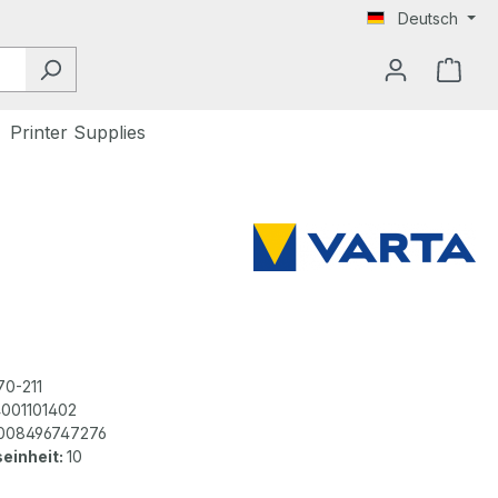
Deutsch
Printer Supplies
70-211
001101402
008496747276
einheit:
10