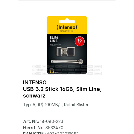
INTENSO
USB 3.2 Stick 16GB, Slim Line,
schwarz
Typ-A, (R) 100MB/s, Retail-Blister
Art. Nr.:
18-080-223
Herst. Nr.:
3532470
EAN/GTIN:
4034303019953